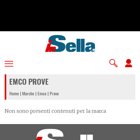
Salta
al
contenuto
principale
U
a
EMCO PROVE
m
Home
Marche
Emco
Prove
Non sono presenti contenuti per la marca