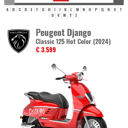
A
B
C
D
E
F
G
H
I
J
K
L
M
N
O
P
Q
R
S
T
U
V
W
Y
Z
Peugeot Django
Classic 125 Hot Color (2024)
€ 3.599