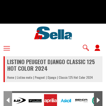
Salta
al
contenuto
principale
U
a
LISTINO PEUGEOT DJANGO CLASSIC 125
m
HOT COLOR 2024
Home
Listino moto
Peugeot
Django
Classic 125 Hot Color 2024