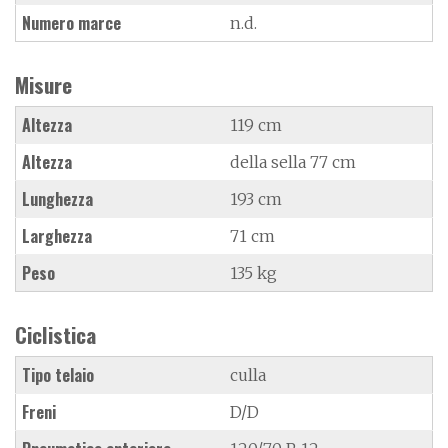
Numero marce
n.d.
Misure
Altezza
119 cm
Altezza
della sella 77 cm
Lunghezza
193 cm
Larghezza
71 cm
Peso
135 kg
Ciclistica
Tipo telaio
culla
Freni
D/D