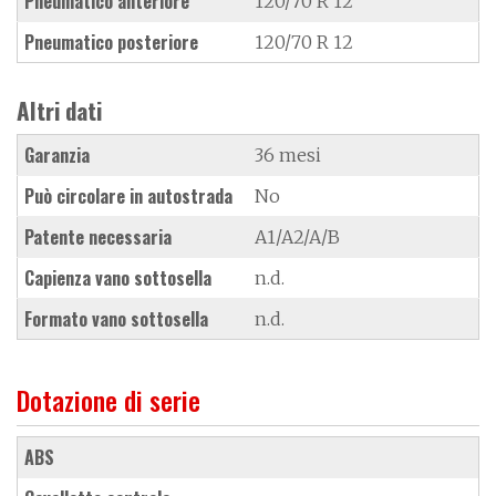
Pneumatico anteriore
120/70 R 12
Pneumatico posteriore
120/70 R 12
Altri dati
Garanzia
36 mesi
Può circolare in autostrada
No
Patente necessaria
A1/A2/A/B
Capienza vano sottosella
n.d.
Formato vano sottosella
n.d.
Dotazione di serie
ABS